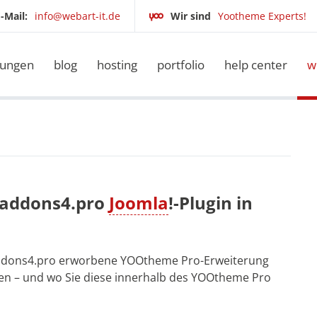
-Mail:
info@webart-it.de
Wir sind
Yootheme Experts!
tungen
blog
hosting
portfolio
help center
w
in addons4.pro
Joomla
!-Plugin in
ei addons4.pro erworbene YOOtheme Pro-Erweiterung
ieren – und wo Sie diese innerhalb des YOOtheme Pro