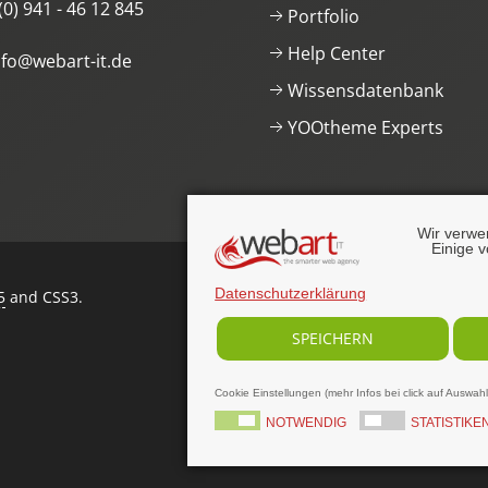
(0) 941 - 46 12 845
Portfolio
Help Center
nfo@webart-it.de
Wissensdatenbank
YOOtheme Experts
Wir verwe
Einige v
Datenschutzerklärung
5
and CSS3
.
SPEICHERN
Cookie Einstellungen (mehr Infos bei click auf Auswah
NOTWENDIG
STATISTIKE