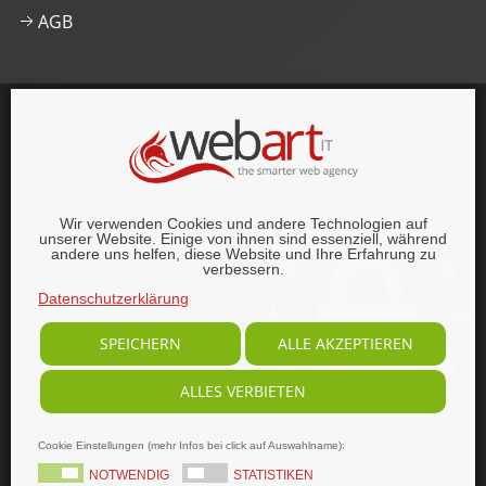
AGB
This website was proudly built with
, lots of
,
HTML5
and
CSS3
.
© 1996–2026 webart-IT UG (haftungsbeschränkt).
Wir verwenden Cookies und andere Technologien auf
Alle Rechte vorbehalten.
unserer Website. Einige von ihnen sind essenziell, während
andere uns helfen, diese Website und Ihre Erfahrung zu
verbessern.
Datenschutzerklärung
SPEICHERN
ALLE AKZEPTIEREN
ALLES VERBIETEN
Cookie Einstellungen (mehr Infos bei click auf Auswahlname):
NOTWENDIG
STATISTIKEN