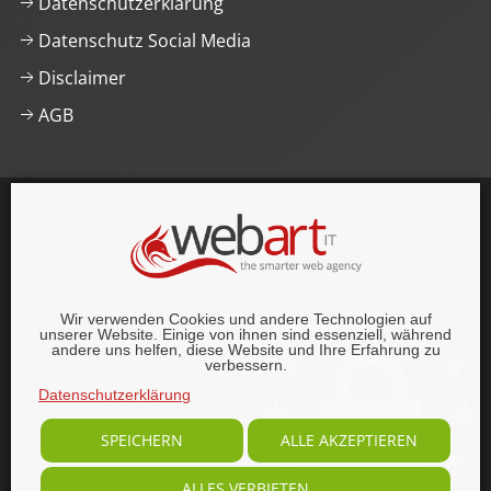
Datenschutzerklärung
Datenschutz Social Media
Disclaimer
AGB
This website was proudly built with
, lots of
,
HTML5 and
CSS3
.
© 1996–2026 webart-IT UG (haftungsbeschränkt).
Wir verwenden Cookies und andere Technologien auf
Alle Rechte vorbehalten.
unserer Website. Einige von ihnen sind essenziell, während
andere uns helfen, diese Website und Ihre Erfahrung zu
verbessern.
Datenschutzerklärung
SPEICHERN
ALLE AKZEPTIEREN
ALLES VERBIETEN