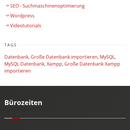
SEO - Suchmaschinenoptimierung
Wordpress
Videotutorials
TAGS
Datenbank
,
Große Datenbank importieren
,
MySQL
,
MySQL Datenbank
,
Xampp
,
Große Datenbank Xampp
importieren
Bürozeiten