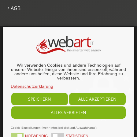
AGB
This website was proudly built with
, lots of
,
HTML5 and
CSS3
.
© 1996–2026 webart-IT UG (haftungsbeschränkt).
Wir verwenden Cookies und andere Technologien auf
Alle Rechte vorbehalten.
unserer Website. Einige von ihnen sind essenziell, während
andere uns helfen, diese Website und Ihre Erfahrung zu
verbessern.
Datenschutzerklärung
SPEICHERN
ALLE AKZEPTIEREN
ALLES VERBIETEN
Cookie Einstellungen (mehr Infos bei click auf Auswahlname):
NOTWENDIG
STATISTIKEN