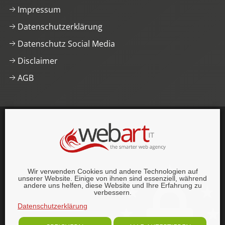
Impressum
Datenschutzerklärung
Datenschutz Social Media
Disclaimer
AGB
This website was proudly built with
, lots of
,
HTML5 and
CSS3
.
© 1996–2026 webart-IT UG (haftungsbeschränkt).
Wir verwenden Cookies und andere Technologien auf
Alle Rechte vorbehalten.
unserer Website. Einige von ihnen sind essenziell, während
andere uns helfen, diese Website und Ihre Erfahrung zu
verbessern.
Datenschutzerklärung