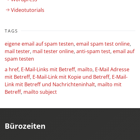
Videotutorials
TAGS
eigene email auf spam testen
,
email spam test online
,
mail tester
,
mail tester online
,
anti-spam test
,
email auf
spam testen
a href
,
E-Mail-Links mit Betreff
,
mailto
,
E-Mail Adresse
mit Betreff
,
E-Mail-Link mit Kopie und Betreff
,
E-Mail-
Link mit Betreff und Nachrichteninhalt
,
mailto mit
Betreff
,
mailto subject
Bürozeiten