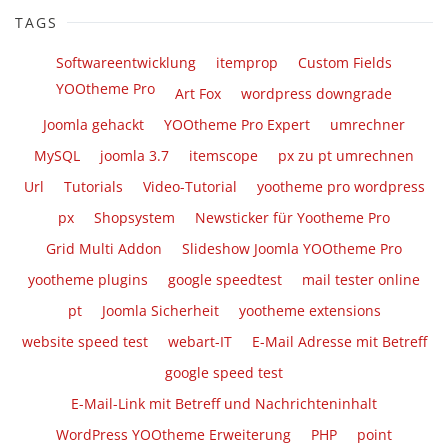
TAGS
Softwareentwicklung
itemprop
Custom Fields
YOOtheme Pro
Art Fox
wordpress downgrade
Joomla gehackt
YOOtheme Pro Expert
umrechner
MySQL
joomla 3.7
itemscope
px zu pt umrechnen
Url
Tutorials
Video-Tutorial
yootheme pro wordpress
px
Shopsystem
Newsticker für Yootheme Pro
Grid Multi Addon
Slideshow Joomla YOOtheme Pro
yootheme plugins
google speedtest
mail tester online
pt
Joomla Sicherheit
yootheme extensions
website speed test
webart-IT
E-Mail Adresse mit Betreff
google speed test
E-Mail-Link mit Betreff und Nachrichteninhalt
WordPress YOOtheme Erweiterung
PHP
point