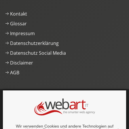
Kontakt
Glossar
Impressum
Datenschutzerklärung
Datenschutz Social Media
Disclaimer
AGB
This website was proudly built with
, lots of
,
HTML5
and
CSS3
.
© 1996–2026 webart-IT UG (haftungsbeschränkt).
Wir verwenden Cookies und andere Technologien auf
Alle Rechte vorbehalten.