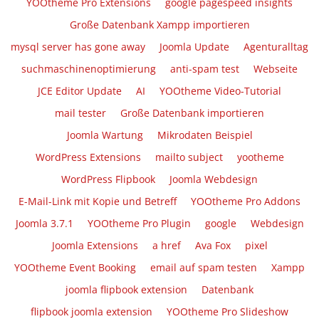
YOOtheme Pro Extensions
google pagespeed insights
Große Datenbank Xampp importieren
mysql server has gone away
Joomla Update
Agenturalltag
suchmaschinenoptimierung
anti-spam test
Webseite
JCE Editor Update
AI
YOOtheme Video-Tutorial
mail tester
Große Datenbank importieren
Joomla Wartung
Mikrodaten Beispiel
WordPress Extensions
mailto subject
yootheme
WordPress Flipbook
Joomla Webdesign
E-Mail-Link mit Kopie und Betreff
YOOtheme Pro Addons
Joomla 3.7.1
YOOtheme Pro Plugin
google
Webdesign
Joomla Extensions
a href
Ava Fox
pixel
YOOtheme Event Booking
email auf spam testen
Xampp
joomla flipbook extension
Datenbank
flipbook joomla extension
YOOtheme Pro Slideshow