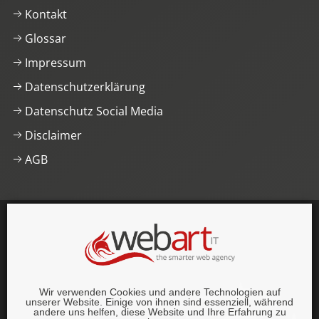
Kontakt
Glossar
Impressum
Datenschutzerklärung
Datenschutz Social Media
Disclaimer
AGB
This website was proudly built with
, lots of
,
HTML5
and
CSS3
.
© 1996–2026 webart-IT UG (haftungsbeschränkt).
Wir verwenden Cookies und andere Technologien auf
Alle Rechte vorbehalten.
unserer Website. Einige von ihnen sind essenziell, während
andere uns helfen, diese Website und Ihre Erfahrung zu