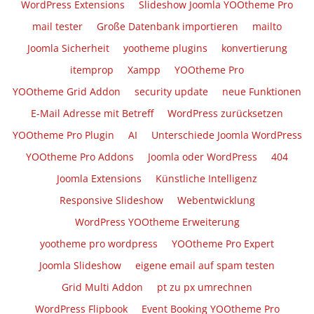
WordPress Extensions
Slideshow Joomla YOOtheme Pro
mail tester
Große Datenbank importieren
mailto
Joomla Sicherheit
yootheme plugins
konvertierung
itemprop
Xampp
YOOtheme Pro
YOOtheme Grid Addon
security update
neue Funktionen
E-Mail Adresse mit Betreff
WordPress zurücksetzen
YOOtheme Pro Plugin
AI
Unterschiede Joomla WordPress
YOOtheme Pro Addons
Joomla oder WordPress
404
Joomla Extensions
Künstliche Intelligenz
Responsive Slideshow
Webentwicklung
WordPress YOOtheme Erweiterung
yootheme pro wordpress
YOOtheme Pro Expert
Joomla Slideshow
eigene email auf spam testen
Grid Multi Addon
pt zu px umrechnen
WordPress Flipbook
Event Booking YOOtheme Pro