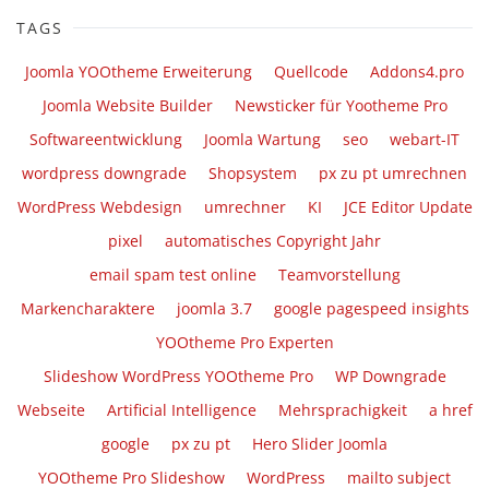
TAGS
Joomla YOOtheme Erweiterung
Quellcode
Addons4.pro
Joomla Website Builder
Newsticker für Yootheme Pro
Softwareentwicklung
Joomla Wartung
seo
webart-IT
wordpress downgrade
Shopsystem
px zu pt umrechnen
WordPress Webdesign
umrechner
KI
JCE Editor Update
pixel
automatisches Copyright Jahr
email spam test online
Teamvorstellung
Markencharaktere
joomla 3.7
google pagespeed insights
YOOtheme Pro Experten
Slideshow WordPress YOOtheme Pro
WP Downgrade
Webseite
Artificial Intelligence
Mehrsprachigkeit
a href
google
px zu pt
Hero Slider Joomla
YOOtheme Pro Slideshow
WordPress
mailto subject