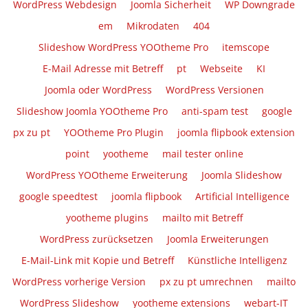
WordPress Webdesign
Joomla Sicherheit
WP Downgrade
em
Mikrodaten
404
Slideshow WordPress YOOtheme Pro
itemscope
E-Mail Adresse mit Betreff
pt
Webseite
KI
Joomla oder WordPress
WordPress Versionen
Slideshow Joomla YOOtheme Pro
anti-spam test
google
px zu pt
YOOtheme Pro Plugin
joomla flipbook extension
point
yootheme
mail tester online
WordPress YOOtheme Erweiterung
Joomla Slideshow
google speedtest
joomla flipbook
Artificial Intelligence
yootheme plugins
mailto mit Betreff
WordPress zurücksetzen
Joomla Erweiterungen
E-Mail-Link mit Kopie und Betreff
Künstliche Intelligenz
WordPress vorherige Version
px zu pt umrechnen
mailto
WordPress Slideshow
yootheme extensions
webart-IT