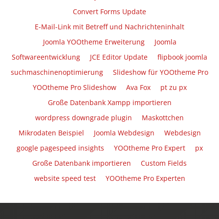
Convert Forms Update
E-Mail-Link mit Betreff und Nachrichteninhalt
Joomla YOOtheme Erweiterung
Joomla
Softwareentwicklung
JCE Editor Update
flipbook joomla
suchmaschinenoptimierung
Slideshow für YOOtheme Pro
YOOtheme Pro Slideshow
Ava Fox
pt zu px
Große Datenbank Xampp importieren
wordpress downgrade plugin
Maskottchen
Mikrodaten Beispiel
Joomla Webdesign
Webdesign
google pagespeed insights
YOOtheme Pro Expert
px
Große Datenbank importieren
Custom Fields
website speed test
YOOtheme Pro Experten