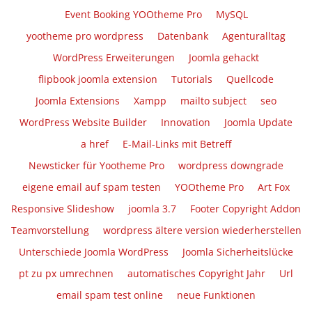
Event Booking YOOtheme Pro
MySQL
yootheme pro wordpress
Datenbank
Agenturalltag
WordPress Erweiterungen
Joomla gehackt
flipbook joomla extension
Tutorials
Quellcode
Joomla Extensions
Xampp
mailto subject
seo
WordPress Website Builder
Innovation
Joomla Update
a href
E-Mail-Links mit Betreff
Newsticker für Yootheme Pro
wordpress downgrade
eigene email auf spam testen
YOOtheme Pro
Art Fox
Responsive Slideshow
joomla 3.7
Footer Copyright Addon
Teamvorstellung
wordpress ältere version wiederherstellen
Unterschiede Joomla WordPress
Joomla Sicherheitslücke
pt zu px umrechnen
automatisches Copyright Jahr
Url
email spam test online
neue Funktionen