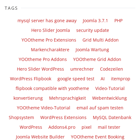
TAGS
mysql server has gone away
Joomla 3.7.1
PHP
Hero Slider Joomla
security update
YOOtheme Pro Extensions
Grid Multi Addon
Markencharaktere
Joomla Wartung
YOOtheme Pro Addons
YOOtheme Grid Addon
Hero Slider WordPress
umrechner
Codezeilen
WordPress Flipbook
google speed test
AI
itemprop
flipbook compatible with yootheme
Video-Tutorial
konvertierung
Mehrsprachigkeit
Webentwicklung
YOOtheme Video-Tutorial
email auf spam testen
Shopsystem
WordPress Extensions
MySQL Datenbank
WordPress
Addons4.pro
pixel
mail tester
Joomla Website Builder
YOOtheme Event Booking