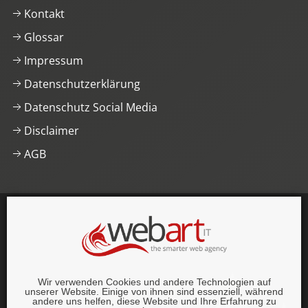
Kontakt
Glossar
Impressum
Datenschutzerklärung
Datenschutz Social Media
Disclaimer
AGB
This website was proudly built with
, lots of
,
HTML5
and
CSS3
.
© 1996–2026 webart-IT UG (haftungsbeschränkt).
Wir verwenden Cookies und andere Technologien auf
Alle Rechte vorbehalten.
unserer Website. Einige von ihnen sind essenziell, während
andere uns helfen, diese Website und Ihre Erfahrung zu