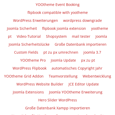
YOOtheme Event Booking
flipbook compatible with yootheme
WordPress Erweiterungen
wordpress downgrade
Joomla Sicherheit
flipbook joomla extension
yootheme
pt
Video-Tutorial
Shopsystem
mail tester
Joomla
Joomla Sicherheitslücke
Große Datenbank importieren
Custom Fields
pt zu px umrechnen
joomla 3.7
YOOtheme Pro
Joomla Update
px zu pt
WordPress Flipbook
automatisches Copyright Jahr
YOOtheme Grid Addon
Teamvorstellung
Webentwicklung
WordPress Website Builder
JCE Editor Update
Joomla Extensions
Joomla YOOtheme Erweiterung
Hero Slider WordPress
Große Datenbank Xampp importieren