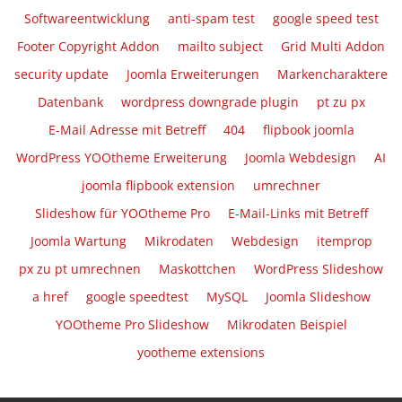
Softwareentwicklung
anti-spam test
google speed test
Footer Copyright Addon
mailto subject
Grid Multi Addon
security update
Joomla Erweiterungen
Markencharaktere
Datenbank
wordpress downgrade plugin
pt zu px
E-Mail Adresse mit Betreff
404
flipbook joomla
WordPress YOOtheme Erweiterung
Joomla Webdesign
AI
joomla flipbook extension
umrechner
Slideshow für YOOtheme Pro
E-Mail-Links mit Betreff
Joomla Wartung
Mikrodaten
Webdesign
itemprop
px zu pt umrechnen
Maskottchen
WordPress Slideshow
a href
google speedtest
MySQL
Joomla Slideshow
YOOtheme Pro Slideshow
Mikrodaten Beispiel
yootheme extensions