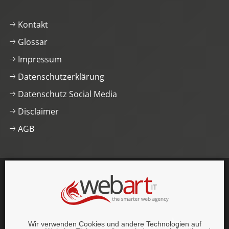
Kontakt
Glossar
Impressum
Datenschutzerklärung
Datenschutz Social Media
Disclaimer
AGB
This website was proudly built with
, lots of
,
HTML5
and
CSS3
.
© 1996–2026 webart-IT UG (haftungsbeschränkt).
Wir verwenden Cookies und andere Technologien auf
Alle Rechte vorbehalten.