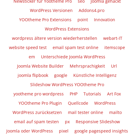
Newsticker für Yootheme Pro
seo
Joomla gehackt
WordPress Versionen
Addons4.pro
YOOtheme Pro Extensions
point
Innovation
WordPress Extensions
wordpress ältere version wiederherstellen
webart-IT
website speed test
email spam test online
itemscope
em
Unterschiede Joomla WordPress
Joomla Website Builder
Mehrsprachigkeit
Url
joomla flipbook
google
Künstliche Intelligenz
Slideshow WordPress YOOtheme Pro
yootheme pro wordpress
PHP
Tutorials
Art Fox
YOOtheme Pro Plugin
Quellcode
WordPress
WordPress zurücksetzen
mail tester online
mailto
email auf spam testen
px
Responsive Slideshow
Joomla oder WordPress
pixel
google pagespeed insights