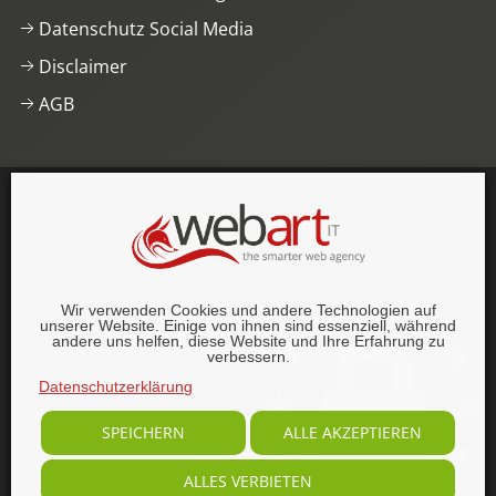
Datenschutz Social Media
Disclaimer
AGB
This website was proudly built with
, lots of
,
HTML5
and
CSS3
.
© 1996–2026 webart-IT UG (haftungsbeschränkt).
Wir verwenden Cookies und andere Technologien auf
Alle Rechte vorbehalten.
unserer Website. Einige von ihnen sind essenziell, während
andere uns helfen, diese Website und Ihre Erfahrung zu
verbessern.
Datenschutzerklärung
SPEICHERN
ALLE AKZEPTIEREN
ALLES VERBIETEN