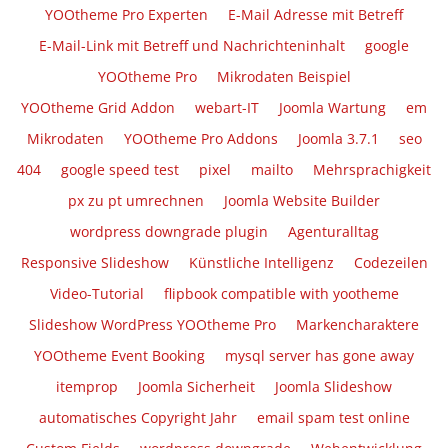
YOOtheme Pro Experten
E-Mail Adresse mit Betreff
E-Mail-Link mit Betreff und Nachrichteninhalt
google
YOOtheme Pro
Mikrodaten Beispiel
YOOtheme Grid Addon
webart-IT
Joomla Wartung
em
Mikrodaten
YOOtheme Pro Addons
Joomla 3.7.1
seo
404
google speed test
pixel
mailto
Mehrsprachigkeit
px zu pt umrechnen
Joomla Website Builder
wordpress downgrade plugin
Agenturalltag
Responsive Slideshow
Künstliche Intelligenz
Codezeilen
Video-Tutorial
flipbook compatible with yootheme
Slideshow WordPress YOOtheme Pro
Markencharaktere
YOOtheme Event Booking
mysql server has gone away
itemprop
Joomla Sicherheit
Joomla Slideshow
automatisches Copyright Jahr
email spam test online