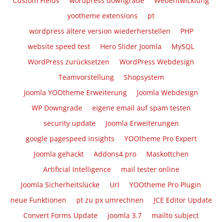
Custom Fields
wordpress downgrade
Webentwicklung
yootheme extensions
pt
wordpress ältere version wiederherstellen
PHP
website speed test
Hero Slider Joomla
MySQL
WordPress zurücksetzen
WordPress Webdesign
Teamvorstellung
Shopsystem
Joomla YOOtheme Erweiterung
Joomla Webdesign
WP Downgrade
eigene email auf spam testen
security update
Joomla Erweiterungen
google pagespeed insights
YOOtheme Pro Expert
Joomla gehackt
Addons4.pro
Maskottchen
Artificial Intelligence
mail tester online
Joomla Sicherheitslücke
Url
YOOtheme Pro Plugin
neue Funktionen
pt zu px umrechnen
JCE Editor Update
Convert Forms Update
joomla 3.7
mailto subject