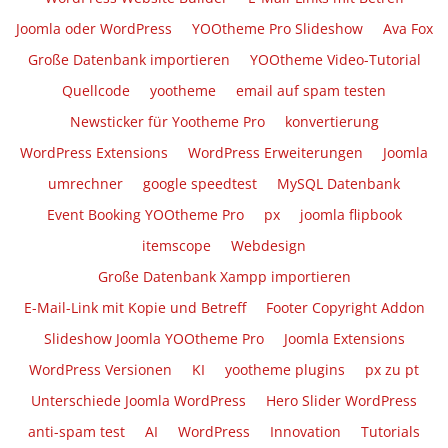
Joomla oder WordPress
YOOtheme Pro Slideshow
Ava Fox
Große Datenbank importieren
YOOtheme Video-Tutorial
Quellcode
yootheme
email auf spam testen
Newsticker für Yootheme Pro
konvertierung
WordPress Extensions
WordPress Erweiterungen
Joomla
umrechner
google speedtest
MySQL Datenbank
Event Booking YOOtheme Pro
px
joomla flipbook
itemscope
Webdesign
Große Datenbank Xampp importieren
E-Mail-Link mit Kopie und Betreff
Footer Copyright Addon
Slideshow Joomla YOOtheme Pro
Joomla Extensions
WordPress Versionen
KI
yootheme plugins
px zu pt
Unterschiede Joomla WordPress
Hero Slider WordPress
anti-spam test
AI
WordPress
Innovation
Tutorials