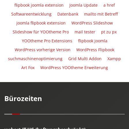
flipbook joomla extension
Joomla Update
a href
Softwareentwicklung
Datenbank
mailto mit Betreff
joomla flipbook extension
WordPress Slideshow
Slideshow für YOOtheme Pro
mail tester
pt zu px
YOOtheme Pro Extensions
flipbook joomla
WordPress vorherige Version
WordPress Flipbook
suchmaschinenoptimierung
Grid Multi Addon
Xampp
Art Fox
WordPress YOOtheme Erweiterung
Bürozeiten