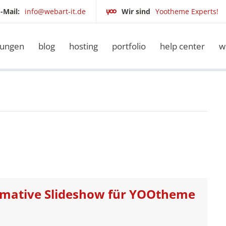
-Mail:
info@webart-it.de
Wir sind
Yootheme Experts!
tungen
blog
hosting
portfolio
help center
w
timative Slideshow für YOOtheme