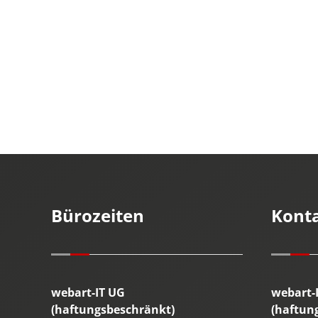
Bürozeiten
Kont
webart-IT UG
webart-
(haftungsbeschränkt)
(haftun