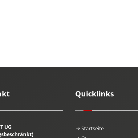
akt
Quicklinks
IT UG
Startseite
gsbeschränkt)