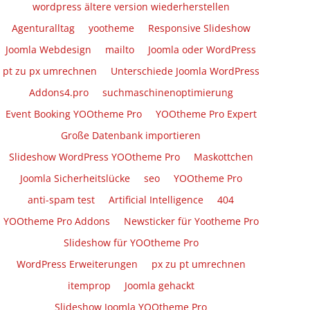
wordpress ältere version wiederherstellen
Agenturalltag
yootheme
Responsive Slideshow
Joomla Webdesign
mailto
Joomla oder WordPress
pt zu px umrechnen
Unterschiede Joomla WordPress
Addons4.pro
suchmaschinenoptimierung
Event Booking YOOtheme Pro
YOOtheme Pro Expert
Große Datenbank importieren
Slideshow WordPress YOOtheme Pro
Maskottchen
Joomla Sicherheitslücke
seo
YOOtheme Pro
anti-spam test
Artificial Intelligence
404
YOOtheme Pro Addons
Newsticker für Yootheme Pro
Slideshow für YOOtheme Pro
WordPress Erweiterungen
px zu pt umrechnen
itemprop
Joomla gehackt
Slideshow Joomla YOOtheme Pro