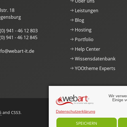
Über uns
str. 18
Leistungen
egensburg
Blog
Hosting
(0) 941 - 46 12 803
(0) 941 - 46 12 845
Portfolio
Help Center
nfo@webart-it.de
Wissensdatenbank
YOOtheme Experts
Wir verwe
Einige v
Datenschutzerklärung
5
and CSS3
.
SPEICHERN