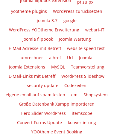
joomla flipbook extension
pt zu px
yootheme plugins
WordPress zurücksetzen
joomla 3.7
google
WordPress YOOtheme Erweiterung
webart-IT
joomla flipbook
Joomla Wartung
E-Mail Adresse mit Betreff
website speed test
umrechner
a href
Url
Joomla
Joomla Extensions
MySQL
Teamvorstellung
E-Mail-Links mit Betreff
WordPress Slideshow
security update
Codezeilen
eigene email auf spam testen
em
Shopsystem
Große Datenbank Xampp importieren
Hero Slider WordPress
itemscope
Convert Forms Update
konvertierung
YOOtheme Event Booking