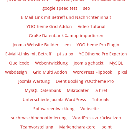
google speed test
seo
E-Mail-Link mit Betreff und Nachrichteninhalt
YOOtheme Grid Addon
Video-Tutorial
Große Datenbank Xampp importieren
Joomla Website Builder
em
YOOtheme Pro Plugin
E-Mail-Links mit Betreff
pt zu px
YOOtheme Pro Experten
Quellcode
Webentwicklung
Joomla gehackt
MySQL
Webdesign
Grid Multi Addon
WordPress Flipbook
pixel
Joomla Wartung
Event Booking YOOtheme Pro
MySQL Datenbank
Mikrodaten
a href
Unterschiede Joomla WordPress
Tutorials
Softwareentwicklung
Webseite
suchmaschinenoptimierung
WordPress zurücksetzen
Teamvorstellung
Markencharaktere
point