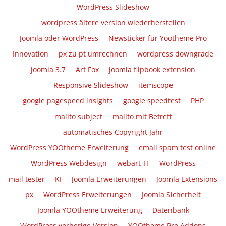
WordPress Slideshow
wordpress ältere version wiederherstellen
Joomla oder WordPress
Newsticker für Yootheme Pro
Innovation
px zu pt umrechnen
wordpress downgrade
joomla 3.7
Art Fox
joomla flipbook extension
Responsive Slideshow
itemscope
google pagespeed insights
google speedtest
PHP
mailto subject
mailto mit Betreff
automatisches Copyright Jahr
WordPress YOOtheme Erweiterung
email spam test online
WordPress Webdesign
webart-IT
WordPress
mail tester
KI
Joomla Erweiterungen
Joomla Extensions
px
WordPress Erweiterungen
Joomla Sicherheit
Joomla YOOtheme Erweiterung
Datenbank
WordPress vorherige Version
YOOtheme Pro Addons