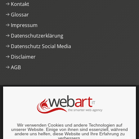
Kontakt
Glossar
Impressum
Datenschutzerklärung
Datenschutz Social Media
Disclaimer
AGB
This website was proudly built with
, lots of
,
HTML5
and
CSS3
.
© 1996–2026 webart-IT UG (haftungsbeschränkt).
Wir verwenden Cookies und andere Technologien auf
Alle Rechte vorbehalten.
unserer Website. Einige von ihnen sind essenziell, während
andere uns helfen, diese Website und Ihre Erfahrung zu
verbessern.