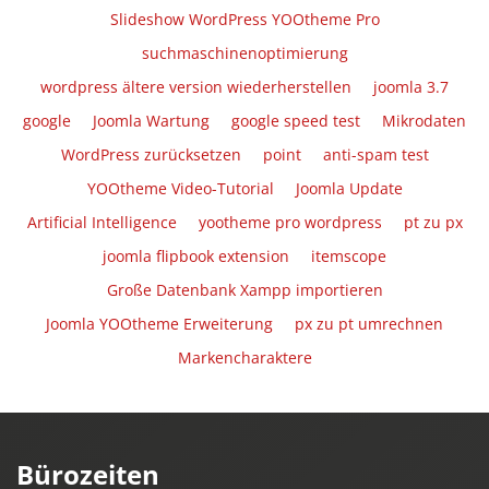
Slideshow WordPress YOOtheme Pro
suchmaschinenoptimierung
wordpress ältere version wiederherstellen
joomla 3.7
google
Joomla Wartung
google speed test
Mikrodaten
WordPress zurücksetzen
point
anti-spam test
YOOtheme Video-Tutorial
Joomla Update
Artificial Intelligence
yootheme pro wordpress
pt zu px
joomla flipbook extension
itemscope
Große Datenbank Xampp importieren
Joomla YOOtheme Erweiterung
px zu pt umrechnen
Markencharaktere
Bürozeiten