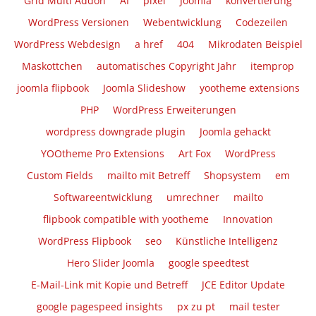
Grid Multi Addon
AI
pixel
Joomla
konvertierung
WordPress Versionen
Webentwicklung
Codezeilen
WordPress Webdesign
a href
404
Mikrodaten Beispiel
Maskottchen
automatisches Copyright Jahr
itemprop
joomla flipbook
Joomla Slideshow
yootheme extensions
PHP
WordPress Erweiterungen
wordpress downgrade plugin
Joomla gehackt
YOOtheme Pro Extensions
Art Fox
WordPress
Custom Fields
mailto mit Betreff
Shopsystem
em
Softwareentwicklung
umrechner
mailto
flipbook compatible with yootheme
Innovation
WordPress Flipbook
seo
Künstliche Intelligenz
Hero Slider Joomla
google speedtest
E-Mail-Link mit Kopie und Betreff
JCE Editor Update
google pagespeed insights
px zu pt
mail tester