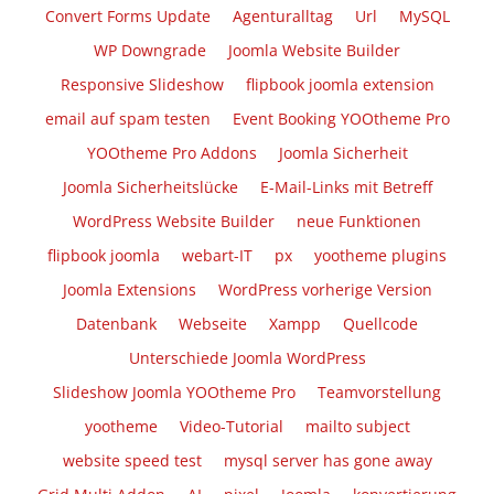
Convert Forms Update
Agenturalltag
Url
MySQL
WP Downgrade
Joomla Website Builder
Responsive Slideshow
flipbook joomla extension
email auf spam testen
Event Booking YOOtheme Pro
YOOtheme Pro Addons
Joomla Sicherheit
Joomla Sicherheitslücke
E-Mail-Links mit Betreff
WordPress Website Builder
neue Funktionen
flipbook joomla
webart-IT
px
yootheme plugins
Joomla Extensions
WordPress vorherige Version
Datenbank
Webseite
Xampp
Quellcode
Unterschiede Joomla WordPress
Slideshow Joomla YOOtheme Pro
Teamvorstellung
yootheme
Video-Tutorial
mailto subject
website speed test
mysql server has gone away