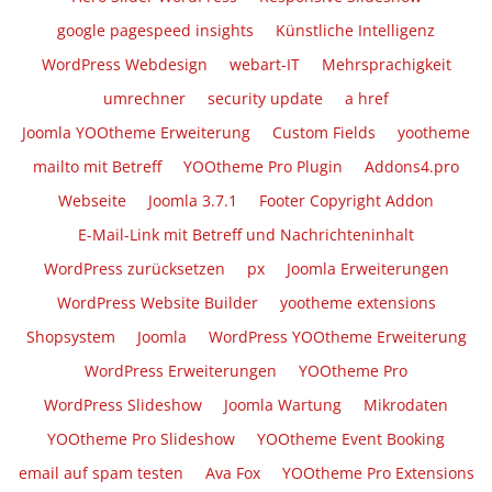
google pagespeed insights
Künstliche Intelligenz
WordPress Webdesign
webart-IT
Mehrsprachigkeit
umrechner
security update
a href
Joomla YOOtheme Erweiterung
Custom Fields
yootheme
mailto mit Betreff
YOOtheme Pro Plugin
Addons4.pro
Webseite
Joomla 3.7.1
Footer Copyright Addon
E-Mail-Link mit Betreff und Nachrichteninhalt
WordPress zurücksetzen
px
Joomla Erweiterungen
WordPress Website Builder
yootheme extensions
Shopsystem
Joomla
WordPress YOOtheme Erweiterung
WordPress Erweiterungen
YOOtheme Pro
WordPress Slideshow
Joomla Wartung
Mikrodaten
YOOtheme Pro Slideshow
YOOtheme Event Booking
email auf spam testen
Ava Fox
YOOtheme Pro Extensions