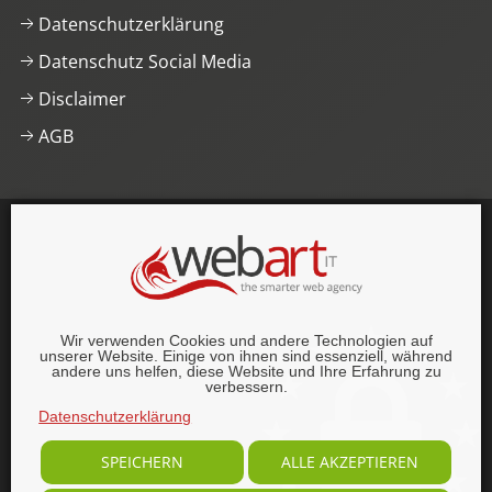
Datenschutzerklärung
Datenschutz Social Media
Disclaimer
AGB
This website was proudly built with
, lots of
,
HTML5
and
CSS3
.
© 1996–2026 webart-IT UG (haftungsbeschränkt).
Wir verwenden Cookies und andere Technologien auf
Alle Rechte vorbehalten.
unserer Website. Einige von ihnen sind essenziell, während
andere uns helfen, diese Website und Ihre Erfahrung zu
verbessern.
Datenschutzerklärung
SPEICHERN
ALLE AKZEPTIEREN