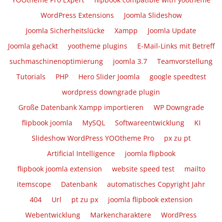
WordPress Extensions
Joomla Slideshow
Joomla Sicherheitslücke
Xampp
Joomla Update
Joomla gehackt
yootheme plugins
E-Mail-Links mit Betreff
suchmaschinenoptimierung
joomla 3.7
Teamvorstellung
Tutorials
PHP
Hero Slider Joomla
google speedtest
wordpress downgrade plugin
Große Datenbank Xampp importieren
WP Downgrade
flipbook joomla
MySQL
Softwareentwicklung
KI
Slideshow WordPress YOOtheme Pro
px zu pt
Artificial Intelligence
joomla flipbook
flipbook joomla extension
website speed test
mailto
itemscope
Datenbank
automatisches Copyright Jahr
404
Url
pt zu px
joomla flipbook extension
Webentwicklung
Markencharaktere
WordPress