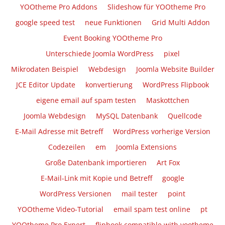
YOOtheme Pro Addons
Slideshow für YOOtheme Pro
google speed test
neue Funktionen
Grid Multi Addon
Event Booking YOOtheme Pro
Unterschiede Joomla WordPress
pixel
Mikrodaten Beispiel
Webdesign
Joomla Website Builder
JCE Editor Update
konvertierung
WordPress Flipbook
eigene email auf spam testen
Maskottchen
Joomla Webdesign
MySQL Datenbank
Quellcode
E-Mail Adresse mit Betreff
WordPress vorherige Version
Codezeilen
em
Joomla Extensions
Große Datenbank importieren
Art Fox
E-Mail-Link mit Kopie und Betreff
google
WordPress Versionen
mail tester
point
YOOtheme Video-Tutorial
email spam test online
pt
YOOtheme Pro Expert
flipbook compatible with yootheme