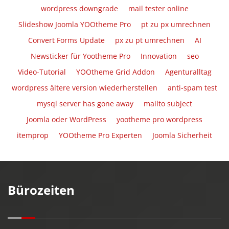
wordpress downgrade
mail tester online
Slideshow Joomla YOOtheme Pro
pt zu px umrechnen
Convert Forms Update
px zu pt umrechnen
AI
Newsticker für Yootheme Pro
Innovation
seo
Video-Tutorial
YOOtheme Grid Addon
Agenturalltag
wordpress ältere version wiederherstellen
anti-spam test
mysql server has gone away
mailto subject
Joomla oder WordPress
yootheme pro wordpress
itemprop
YOOtheme Pro Experten
Joomla Sicherheit
Bürozeiten