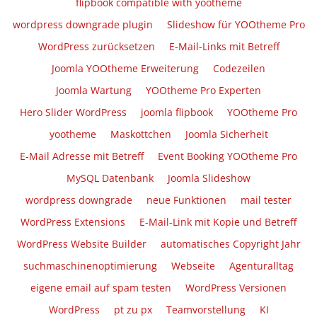
flipbook compatible with yootheme
wordpress downgrade plugin
Slideshow für YOOtheme Pro
WordPress zurücksetzen
E-Mail-Links mit Betreff
Joomla YOOtheme Erweiterung
Codezeilen
Joomla Wartung
YOOtheme Pro Experten
Hero Slider WordPress
joomla flipbook
YOOtheme Pro
yootheme
Maskottchen
Joomla Sicherheit
E-Mail Adresse mit Betreff
Event Booking YOOtheme Pro
MySQL Datenbank
Joomla Slideshow
wordpress downgrade
neue Funktionen
mail tester
WordPress Extensions
E-Mail-Link mit Kopie und Betreff
WordPress Website Builder
automatisches Copyright Jahr
suchmaschinenoptimierung
Webseite
Agenturalltag
eigene email auf spam testen
WordPress Versionen
WordPress
pt zu px
Teamvorstellung
KI