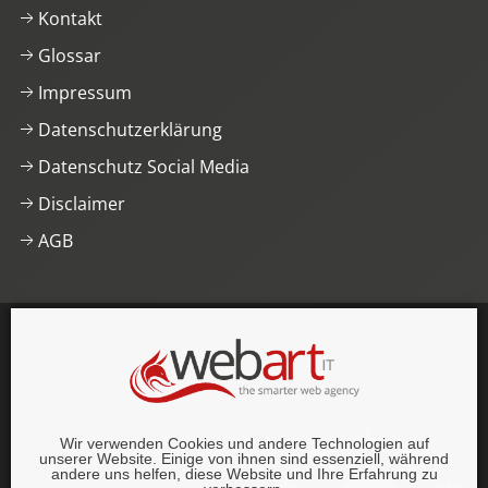
Kontakt
Glossar
Impressum
Datenschutzerklärung
Datenschutz Social Media
Disclaimer
AGB
This website was proudly built with
, lots of
,
HTML5
and
CSS3
.
© 1996–2026 webart-IT UG (haftungsbeschränkt).
Wir verwenden Cookies und andere Technologien auf
Alle Rechte vorbehalten.
unserer Website. Einige von ihnen sind essenziell, während
andere uns helfen, diese Website und Ihre Erfahrung zu