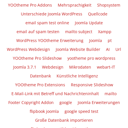
YOOtheme Pro Addons
Mehrsprachigkeit
Shopsystem
Unterschiede Joomla WordPress
Quellcode
email spam test online
Joomla Update
email auf spam testen
mailto subject
Xampp
WordPress YOOtheme Erweiterung
Joomla
pt
WordPress Webdesign
Joomla Website Builder
AI
Url
YOOtheme Pro Slideshow
yootheme pro wordpress
Joomla 3.7.1
Webdesign
Mikrodaten
webart-IT
Datenbank
Künstliche Intelligenz
YOOtheme Pro Extensions
Responsive Slideshow
E-Mail-Link mit Betreff und Nachrichteninhalt
mailto
Footer Copyright Addon
google
Joomla Erweiterungen
flipbook joomla
google speed test
Große Datenbank importieren