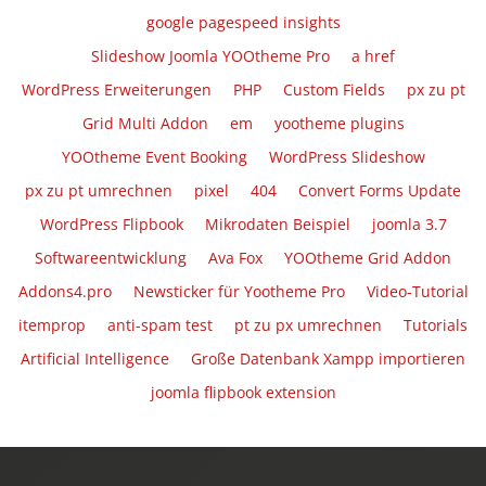
google pagespeed insights
Slideshow Joomla YOOtheme Pro
a href
WordPress Erweiterungen
PHP
Custom Fields
px zu pt
Grid Multi Addon
em
yootheme plugins
YOOtheme Event Booking
WordPress Slideshow
px zu pt umrechnen
pixel
404
Convert Forms Update
WordPress Flipbook
Mikrodaten Beispiel
joomla 3.7
Softwareentwicklung
Ava Fox
YOOtheme Grid Addon
Addons4.pro
Newsticker für Yootheme Pro
Video-Tutorial
itemprop
anti-spam test
pt zu px umrechnen
Tutorials
Artificial Intelligence
Große Datenbank Xampp importieren
joomla flipbook extension