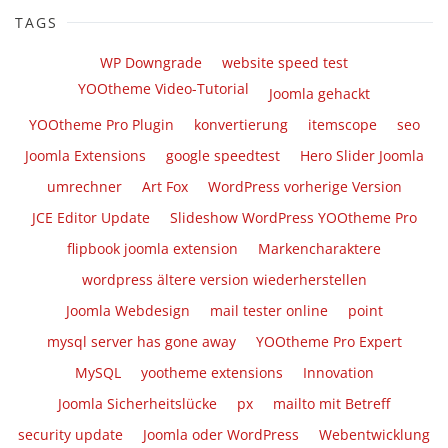
TAGS
WP Downgrade
website speed test
YOOtheme Video-Tutorial
Joomla gehackt
YOOtheme Pro Plugin
konvertierung
itemscope
seo
Joomla Extensions
google speedtest
Hero Slider Joomla
umrechner
Art Fox
WordPress vorherige Version
JCE Editor Update
Slideshow WordPress YOOtheme Pro
flipbook joomla extension
Markencharaktere
wordpress ältere version wiederherstellen
Joomla Webdesign
mail tester online
point
mysql server has gone away
YOOtheme Pro Expert
MySQL
yootheme extensions
Innovation
Joomla Sicherheitslücke
px
mailto mit Betreff
security update
Joomla oder WordPress
Webentwicklung