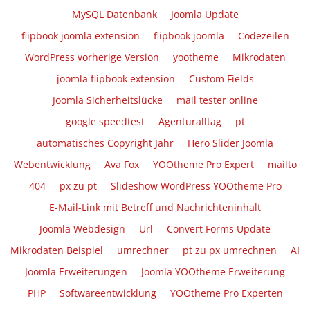
MySQL Datenbank
Joomla Update
flipbook joomla extension
flipbook joomla
Codezeilen
WordPress vorherige Version
yootheme
Mikrodaten
joomla flipbook extension
Custom Fields
Joomla Sicherheitslücke
mail tester online
google speedtest
Agenturalltag
pt
automatisches Copyright Jahr
Hero Slider Joomla
Webentwicklung
Ava Fox
YOOtheme Pro Expert
mailto
404
px zu pt
Slideshow WordPress YOOtheme Pro
E-Mail-Link mit Betreff und Nachrichteninhalt
Joomla Webdesign
Url
Convert Forms Update
Mikrodaten Beispiel
umrechner
pt zu px umrechnen
AI
Joomla Erweiterungen
Joomla YOOtheme Erweiterung
PHP
Softwareentwicklung
YOOtheme Pro Experten