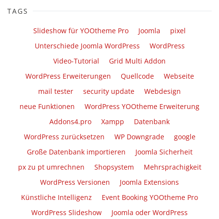
TAGS
Slideshow für YOOtheme Pro
Joomla
pixel
Unterschiede Joomla WordPress
WordPress
Video-Tutorial
Grid Multi Addon
WordPress Erweiterungen
Quellcode
Webseite
mail tester
security update
Webdesign
neue Funktionen
WordPress YOOtheme Erweiterung
Addons4.pro
Xampp
Datenbank
WordPress zurücksetzen
WP Downgrade
google
Große Datenbank importieren
Joomla Sicherheit
px zu pt umrechnen
Shopsystem
Mehrsprachigkeit
WordPress Versionen
Joomla Extensions
Künstliche Intelligenz
Event Booking YOOtheme Pro
WordPress Slideshow
Joomla oder WordPress