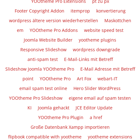
YOOtheme Pro Extensions
pt zu px
Footer Copyright Addon
itemprop
konvertierung
wordpress ältere version wiederherstellen
Maskottchen
em
YOOtheme Pro Addons
website speed test
Joomla Website Builder
yootheme plugins
Responsive Slideshow
wordpress downgrade
anti-spam test
E-Mail-Links mit Betreff
Slideshow Joomla YOOtheme Pro
E-Mail Adresse mit Betreff
point
YOOtheme Pro
Art Fox
webart-IT
email spam test online
Hero Slider WordPress
YOOtheme Pro Slideshow
eigene email auf spam testen
KI
Joomla gehackt
JCE Editor Update
YOOtheme Pro Plugin
a href
Große Datenbank Xampp importieren
flipbook compatible with yootheme
yootheme extensions