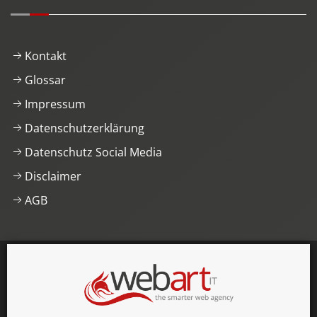
Kontakt
Glossar
Impressum
Datenschutzerklärung
Datenschutz Social Media
Disclaimer
AGB
This website was proudly built with
, lots of
,
HTML5
and
CSS3
.