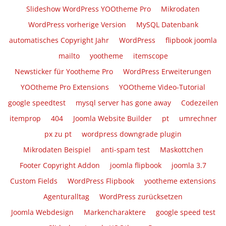
Slideshow WordPress YOOtheme Pro
Mikrodaten
WordPress vorherige Version
MySQL Datenbank
automatisches Copyright Jahr
WordPress
flipbook joomla
mailto
yootheme
itemscope
Newsticker für Yootheme Pro
WordPress Erweiterungen
YOOtheme Pro Extensions
YOOtheme Video-Tutorial
google speedtest
mysql server has gone away
Codezeilen
itemprop
404
Joomla Website Builder
pt
umrechner
px zu pt
wordpress downgrade plugin
Mikrodaten Beispiel
anti-spam test
Maskottchen
Footer Copyright Addon
joomla flipbook
joomla 3.7
Custom Fields
WordPress Flipbook
yootheme extensions
Agenturalltag
WordPress zurücksetzen
Joomla Webdesign
Markencharaktere
google speed test