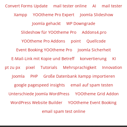
Convert Forms Update
mail tester online
AI
mail tester
Xampp
YOOtheme Pro Expert
Joomla Slideshow
Joomla gehackt
WP Downgrade
Slideshow für YOOtheme Pro
Addons4.pro
YOOtheme Pro Addons
point
Quellcode
Event Booking YOOtheme Pro
Joomla Sicherheit
E-Mail-Link mit Kopie und Betreff
konvertierung
KI
pt zu px
pixel
Tutorials
Mehrsprachigkeit
Innovation
Joomla
PHP
Große Datenbank Xampp importieren
google pagespeed insights
email auf spam testen
Unterschiede Joomla WordPress
YOOtheme Grid Addon
WordPress Website Builder
YOOtheme Event Booking
email spam test online