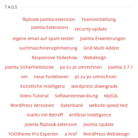
TAGS
flipbook joomla extension
Teamvorstellung
Joomla Extensions
security update
eigene email auf spam testen
Joomla Erweiterungen
suchmaschinenoptimierung
Grid Multi Addon
Responsive Slideshow
Webdesign
Joomla Sicherheitslücke
px zu pt umrechnen
Joomla 3.7.1
em
neue Funktionen
pt zu px umrechnen
Künstliche Intelligenz
wordpress downgrade
Video-Tutorial
Softwareentwicklung
MySQL
WordPress Versionen
Datenbank
website speed test
mailto mit Betreff
Artificial Intelligence
joomla flipbook extension
Joomla Update
YOOtheme Pro Experten
a href
WordPress Webdesign