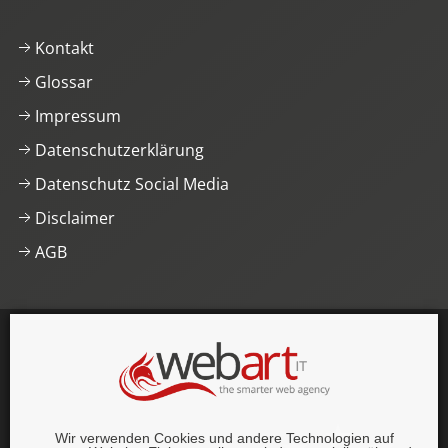
Kontakt
Glossar
Impressum
Datenschutzerklärung
Datenschutz Social Media
Disclaimer
AGB
This website was proudly built with
, lots of
,
HTML5
and
CSS3
.
© 1996–2026 webart-IT UG (haftungsbeschränkt).
Wir verwenden Cookies und andere Technologien auf
Alle Rechte vorbehalten.