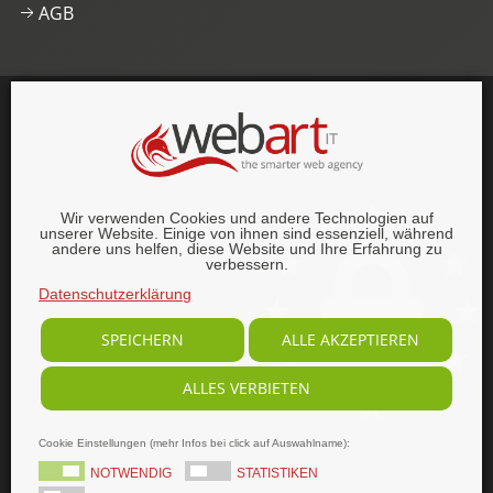
AGB
This website was proudly built with
, lots of
,
HTML5
and
CSS3
.
© 1996–2026 webart-IT UG (haftungsbeschränkt).
Wir verwenden Cookies und andere Technologien auf
Alle Rechte vorbehalten.
unserer Website. Einige von ihnen sind essenziell, während
andere uns helfen, diese Website und Ihre Erfahrung zu
verbessern.
Datenschutzerklärung
SPEICHERN
ALLE AKZEPTIEREN
ALLES VERBIETEN
Cookie Einstellungen (mehr Infos bei click auf Auswahlname):
NOTWENDIG
STATISTIKEN