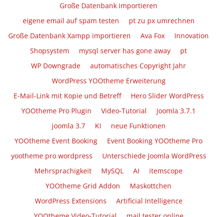
Große Datenbank importieren
eigene email auf spam testen
pt zu px umrechnen
Große Datenbank Xampp importieren
Ava Fox
Innovation
Shopsystem
mysql server has gone away
pt
WP Downgrade
automatisches Copyright Jahr
WordPress YOOtheme Erweiterung
E-Mail-Link mit Kopie und Betreff
Hero Slider WordPress
YOOtheme Pro Plugin
Video-Tutorial
Joomla 3.7.1
joomla 3.7
KI
neue Funktionen
YOOtheme Event Booking
Event Booking YOOtheme Pro
yootheme pro wordpress
Unterschiede Joomla WordPress
Mehrsprachigkeit
MySQL
AI
itemscope
YOOtheme Grid Addon
Maskottchen
WordPress Extensions
Artificial Intelligence
YOOtheme Video-Tutorial
mail tester online