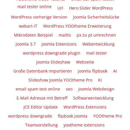
mail tester online
Url
Hero Slider WordPress
WordPress vorherige Version
Joomla Sicherheitslücke
webart-IT
WordPress YOOtheme Erweiterung
Mikrodaten Beispiel
mailto
px zu pt umrechnen
joomla 3.7
Joomla Extensions
Webentwicklung
wordpress downgrade plugin
mail tester
Joomla Slideshow
Webseite
Große Datenbank importieren
joomla flipbook
AI
Slideshow Joomla YOOtheme Pro
KI
email spam test online
seo
Joomla Webdesign
E-Mail Adresse mit Betreff
Softwareentwicklung
JCE Editor Update
WordPress Extensions
wordpress downgrade
flipbook joomla
YOOtheme Pro
Teamvorstellung
yootheme extensions