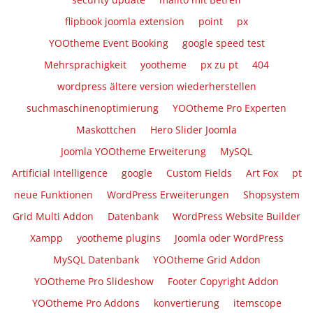
flipbook joomla extension
point
px
YOOtheme Event Booking
google speed test
Mehrsprachigkeit
yootheme
px zu pt
404
wordpress ältere version wiederherstellen
suchmaschinenoptimierung
YOOtheme Pro Experten
Maskottchen
Hero Slider Joomla
Joomla YOOtheme Erweiterung
MySQL
Artificial Intelligence
google
Custom Fields
Art Fox
pt
neue Funktionen
WordPress Erweiterungen
Shopsystem
Grid Multi Addon
Datenbank
WordPress Website Builder
Xampp
yootheme plugins
Joomla oder WordPress
MySQL Datenbank
YOOtheme Grid Addon
YOOtheme Pro Slideshow
Footer Copyright Addon
YOOtheme Pro Addons
konvertierung
itemscope