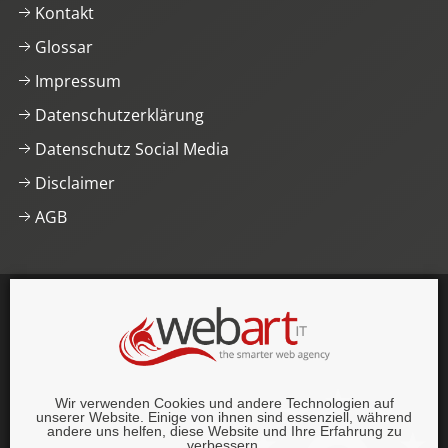
Kontakt
Glossar
Impressum
Datenschutzerklärung
Datenschutz Social Media
Disclaimer
AGB
This website was proudly built with
, lots of
,
HTML5
and
CSS3
.
© 1996–2026 webart-IT UG (haftungsbeschränkt).
Wir verwenden Cookies und andere Technologien auf
Alle Rechte vorbehalten.
unserer Website. Einige von ihnen sind essenziell, während
andere uns helfen, diese Website und Ihre Erfahrung zu
verbessern.