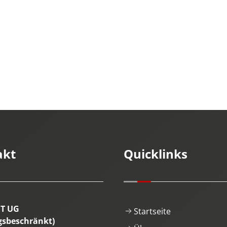
akt
Quicklinks
IT UG
Startseite
gsbeschränkt)