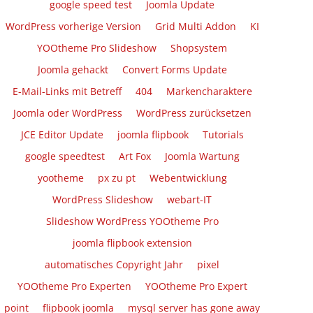
google speed test
Joomla Update
WordPress vorherige Version
Grid Multi Addon
KI
YOOtheme Pro Slideshow
Shopsystem
Joomla gehackt
Convert Forms Update
E-Mail-Links mit Betreff
404
Markencharaktere
Joomla oder WordPress
WordPress zurücksetzen
JCE Editor Update
joomla flipbook
Tutorials
google speedtest
Art Fox
Joomla Wartung
yootheme
px zu pt
Webentwicklung
WordPress Slideshow
webart-IT
Slideshow WordPress YOOtheme Pro
joomla flipbook extension
automatisches Copyright Jahr
pixel
YOOtheme Pro Experten
YOOtheme Pro Expert
point
flipbook joomla
mysql server has gone away