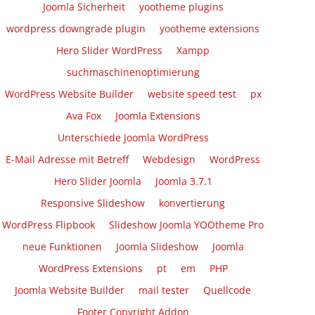
Joomla Sicherheit
yootheme plugins
wordpress downgrade plugin
yootheme extensions
Hero Slider WordPress
Xampp
suchmaschinenoptimierung
WordPress Website Builder
website speed test
px
Ava Fox
Joomla Extensions
Unterschiede Joomla WordPress
E-Mail Adresse mit Betreff
Webdesign
WordPress
Hero Slider Joomla
Joomla 3.7.1
Responsive Slideshow
konvertierung
WordPress Flipbook
Slideshow Joomla YOOtheme Pro
neue Funktionen
Joomla Slideshow
Joomla
WordPress Extensions
pt
em
PHP
Joomla Website Builder
mail tester
Quellcode
Footer Copyright Addon