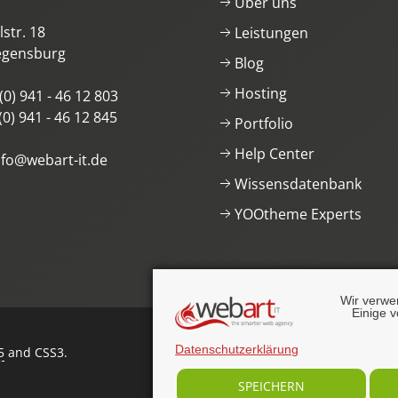
Über uns
str. 18
Leistungen
egensburg
Blog
Hosting
(0) 941 - 46 12 803
(0) 941 - 46 12 845
Portfolio
Help Center
nfo@webart-it.de
Wissensdatenbank
YOOtheme Experts
Wir verwe
Einige v
Datenschutzerklärung
5
and CSS3
.
SPEICHERN