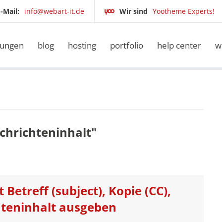
-Mail:
info@webart-it.de
Wir sind
Yootheme Experts!
tungen
blog
hosting
portfolio
help center
w
achrichteninhalt"
 Betreff (subject), Kopie (CC),
hteninhalt ausgeben