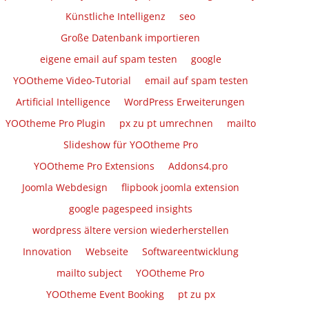
Künstliche Intelligenz
seo
Große Datenbank importieren
eigene email auf spam testen
google
YOOtheme Video-Tutorial
email auf spam testen
Artificial Intelligence
WordPress Erweiterungen
YOOtheme Pro Plugin
px zu pt umrechnen
mailto
Slideshow für YOOtheme Pro
YOOtheme Pro Extensions
Addons4.pro
Joomla Webdesign
flipbook joomla extension
google pagespeed insights
wordpress ältere version wiederherstellen
Innovation
Webseite
Softwareentwicklung
mailto subject
YOOtheme Pro
YOOtheme Event Booking
pt zu px