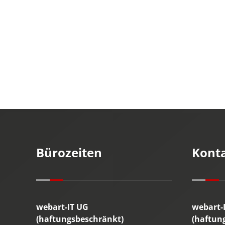
Bürozeiten
Kont
webart-IT UG
webart-
(haftungsbeschränkt)
(haftun