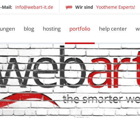
-Mail:
info@webart-it.de
Wir sind
Yootheme Experts!
tungen
blog
hosting
portfolio
help center
w