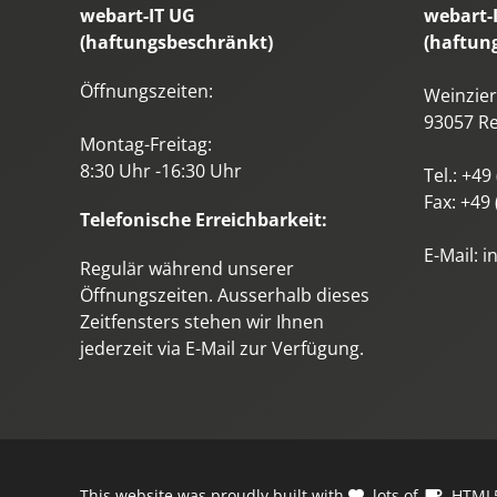
webart-IT UG
webart-
(haftungsbeschränkt)
(haftun
Öffnungszeiten:
Weinzierl
93057
R
Montag-Freitag:
8:30 Uhr -16:30 Uhr
Tel.:
+49 
Fax:
+49 
Telefonische Erreichbarkeit:
E-Mail:
i
Regulär während unserer
Öffnungszeiten. Ausserhalb dieses
Zeitfensters stehen wir Ihnen
jederzeit via E-Mail zur Verfügung.
This website was proudly built with
, lots of
,
HTML5