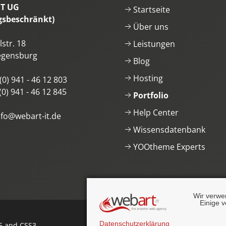
IT UG
Startseite
gsbeschränkt)
Über uns
str. 18
Leistungen
egensburg
Blog
Hosting
(0) 941 - 46 12 803
(0) 941 - 46 12 845
Portfolio
Help Center
nfo@webart-it.de
Wissensdatenbank
YOOtheme Experts
Wir verwe
Einige v
Datenschutzerklärung
 and CSS3
.