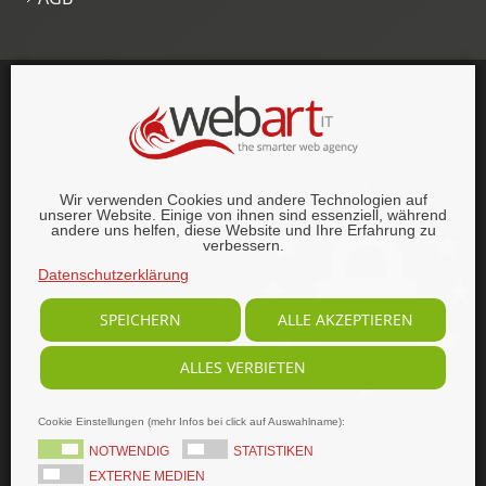
This website was proudly built with
, lots of
,
HTML5 and
CSS3
.
© 1996–2026 webart-IT UG (haftungsbeschränkt).
Wir verwenden Cookies und andere Technologien auf
Alle Rechte vorbehalten.
unserer Website. Einige von ihnen sind essenziell, während
andere uns helfen, diese Website und Ihre Erfahrung zu
verbessern.
Datenschutzerklärung
SPEICHERN
ALLE AKZEPTIEREN
ALLES VERBIETEN
Cookie Einstellungen (mehr Infos bei click auf Auswahlname):
NOTWENDIG
STATISTIKEN
EXTERNE MEDIEN