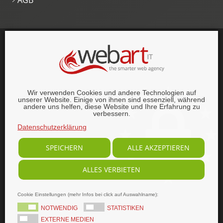
AGB
This website was proudly built with
, lots of
,
HTML5 and
CSS3
.
© 1996–2026 webart-IT UG (haftungsbeschränkt).
Wir verwenden Cookies und andere Technologien auf
Alle Rechte vorbehalten.
unserer Website. Einige von ihnen sind essenziell, während
andere uns helfen, diese Website und Ihre Erfahrung zu
verbessern.
Datenschutzerklärung
SPEICHERN
ALLE AKZEPTIEREN
ALLES VERBIETEN
Cookie Einstellungen (mehr Infos bei click auf Auswahlname):
NOTWENDIG
STATISTIKEN
EXTERNE MEDIEN