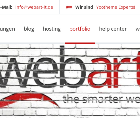
-Mail:
info@webart-it.de
Wir sind
Yootheme Experts!
tungen
blog
hosting
portfolio
help center
w