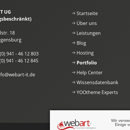
IT UG
Startseite
gsbeschränkt)
Über uns
str. 18
Leistungen
egensburg
Blog
Hosting
(0) 941 - 46 12 803
(0) 941 - 46 12 845
Portfolio
Help Center
nfo@webart-it.de
Wissensdatenbank
YOOtheme Experts
Wir verwe
Einige v