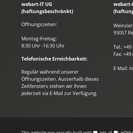
webart-IT UG
webart-
(haftungsbeschränkt)
(haftun
Öffnungszeiten:
Weinzierl
93057
R
Montag-Freitag:
8:30 Uhr -16:30 Uhr
Tel.:
+49 
Fax:
+49 
Telefonische Erreichbarkeit:
E-Mail:
i
Regulär während unserer
Öffnungszeiten. Ausserhalb dieses
Zeitfensters stehen wir Ihnen
jederzeit via E-Mail zur Verfügung.
This website was proudly built with
, lots of
,
HTML5