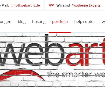
-Mail:
info@webart-it.de
Wir sind
Yootheme Experts!
tungen
blog
hosting
portfolio
help center
w