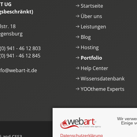
IT UG
Startseite
gsbeschränkt)
Über uns
str. 18
Leistungen
egensburg
Blog
Hosting
(0) 941 - 46 12 803
(0) 941 - 46 12 845
Portfolio
Help Center
nfo@webart-it.de
Wissensdatenbank
YOOtheme Experts
Wir verwe
Einige v
Datenschutzerklärung
 and CSS3
.