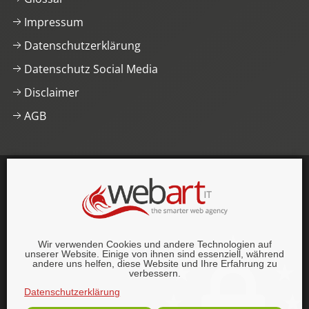
Impressum
Datenschutzerklärung
Datenschutz Social Media
Disclaimer
AGB
This website was proudly built with
, lots of
,
HTML5 and
CSS3
.
© 1996–2026 webart-IT UG (haftungsbeschränkt).
Wir verwenden Cookies und andere Technologien auf
Alle Rechte vorbehalten.
unserer Website. Einige von ihnen sind essenziell, während
andere uns helfen, diese Website und Ihre Erfahrung zu
verbessern.
Datenschutzerklärung