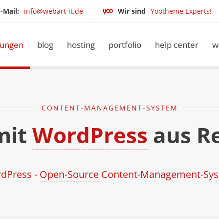
-Mail:
info@webart-it.de
Wir sind
Yootheme Experts!
tungen
blog
hosting
portfolio
help center
w
CONTENT-MANAGEMENT-SYSTEM
mit
WordPress
aus R
dPress -
Open-Source
Content-Management-Sy