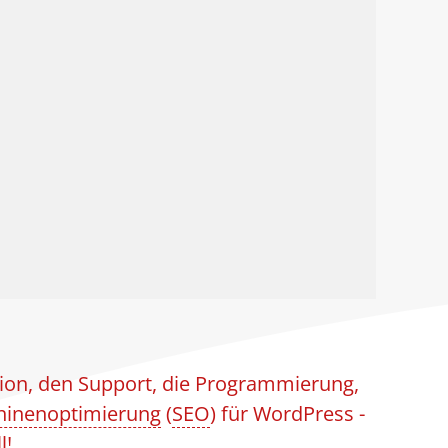
tion, den Support, die Programmierung,
inenoptimierung
(
SEO
) für WordPress -
l!