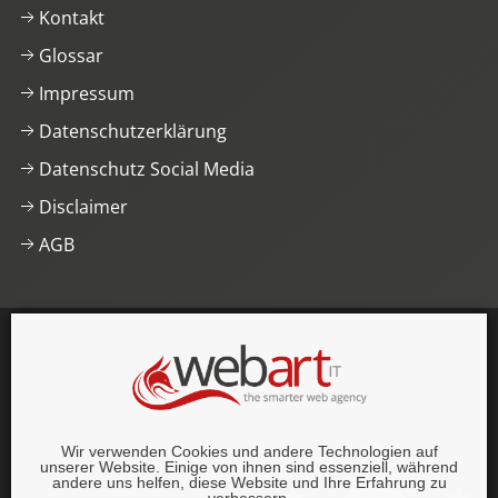
Kontakt
Glossar
Impressum
Datenschutzerklärung
Datenschutz Social Media
Disclaimer
AGB
This website was proudly built with
, lots of
,
HTML5
and
CSS3
.
© 1996–2026 webart-IT UG (haftungsbeschränkt).
Wir verwenden Cookies und andere Technologien auf
Alle Rechte vorbehalten.
unserer Website. Einige von ihnen sind essenziell, während
andere uns helfen, diese Website und Ihre Erfahrung zu