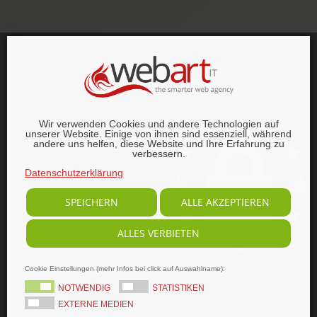
This website was proudly built with
, lots of
,
HTML5
and
CSS3
.
© 1996–2026 webart-IT UG (haftungsbeschränkt).
Wir verwenden Cookies und andere Technologien auf
Alle Rechte vorbehalten.
unserer Website. Einige von ihnen sind essenziell, während
andere uns helfen, diese Website und Ihre Erfahrung zu
verbessern.
Datenschutzerklärung
SPEICHERN
ALLE AKZEPTIEREN
ALLES VERBIETEN
Cookie Einstellungen (mehr Infos bei click auf Auswahlname):
NOTWENDIG
STATISTIKEN
EXTERNE MEDIEN