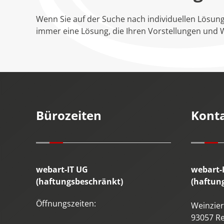
Wenn Sie auf der Suche nach individuellen Lösung
immer eine Lösung, die Ihren Vorstellungen und 
Bürozeiten
Kont
webart-IT UG
webart-
(haftungsbeschränkt)
(haftun
Öffnungszeiten:
Weinzierl
93057
R