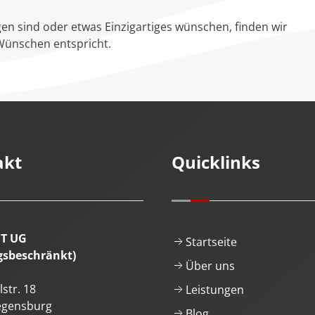
en sind oder etwas Einzigartiges wünschen, finden wir
Wünschen entspricht.
akt
Quicklinks
IT UG
Startseite
gsbeschränkt)
Über uns
str. 18
Leistungen
egensburg
Blog