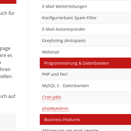
E-Mail Weiterleitungen
ich für
Konfigurierbare Spam-Filter
E-Mail-Autoresponder
Greylisting (Antispam)
epage
Webmail
äre es
n
Programmierung & Datenbanken
Ihren
PHP und Perl
ellen.
MySQL 5 - Datenbanken
sich auf
Cron-Jobs
phpMyAdmin
Business-Features
Aktivierung von mod_rewrite