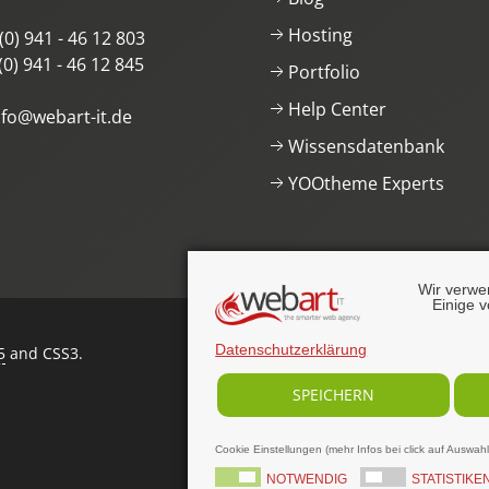
Hosting
(0) 941 - 46 12 803
(0) 941 - 46 12 845
Portfolio
Help Center
nfo@webart-it.de
Wissensdatenbank
YOOtheme Experts
Wir verwe
Einige v
Datenschutzerklärung
5
and CSS3
.
SPEICHERN
Cookie Einstellungen (mehr Infos bei click auf Auswah
NOTWENDIG
STATISTIKE