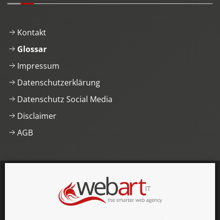
Kontakt
Glossar
Impressum
Datenschutzerklärung
Datenschutz Social Media
Disclaimer
AGB
This website was proudly built with
, lots of
,
HTML5 and
CSS3
.
© 1996–2026 webart-IT UG (haftungsbeschränkt).