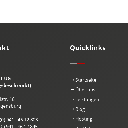
akt
Quicklinks
IT UG
Startseite
gsbeschränkt)
Über uns
str. 18
Leistungen
egensburg
Blog
Hosting
(0) 941 - 46 12 803
(0) 941 - 46 12 845