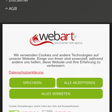
Disclaimer
AGB
This website was proudly built with
, lots of
,
HTML5 and
CSS3
.
© 1996–2026 webart-IT UG (haftungsbeschränkt).
Wir verwenden Cookies und andere Technologien auf
Alle Rechte vorbehalten.
unserer Website. Einige von ihnen sind essenziell, während
andere uns helfen, diese Website und Ihre Erfahrung zu
verbessern.
Datenschutzerklärung
SPEICHERN
ALLE AKZEPTIEREN
ALLES VERBIETEN
Cookie Einstellungen (mehr Infos bei click auf Auswahlname):