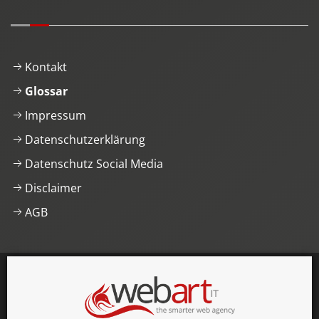
Kontakt
Glossar
Impressum
Datenschutzerklärung
Datenschutz Social Media
Disclaimer
AGB
This website was proudly built with
, lots of
,
HTML5 and
CSS3
.