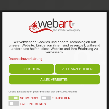
This website was proudly built with
, lots of
,
HTML5 and
CSS3
.
© 1996–2026 webart-IT UG (haftungsbeschränkt).
Wir verwenden Cookies und andere Technologien auf
Alle Rechte vorbehalten.
unserer Website. Einige von ihnen sind essenziell, während
andere uns helfen, diese Website und Ihre Erfahrung zu
verbessern.
Datenschutzerklärung
SPEICHERN
ALLE AKZEPTIEREN
ALLES VERBIETEN
Cookie Einstellungen (mehr Infos bei click auf Auswahlname):
NOTWENDIG
STATISTIKEN
EXTERNE MEDIEN