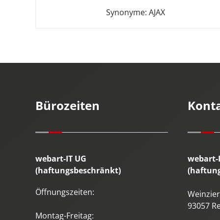
Synonyme: AJAX
Bürozeiten
Kont
webart-IT UG
webart-
(haftungsbeschränkt)
(haftun
Öffnungszeiten:
Weinzierl
93057
R
Montag-Freitag: