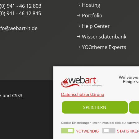
Hosting
(0) 941 - 46 12 803
(0) 941 - 46 12 845
Portfolio
Help Center
nfo@webart-it.de
Wissensdatenbank
YOOtheme Experts
Wir verwe
Einige v
Datenschutzerklärung
 and CSS3
.
SPEICHERN
Cookie Einstellungen (mehr Infos bei click auf Auswah
NOTWENDIG
STATISTIKE