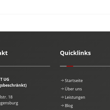
akt
Quicklinks
IT UG
Startseite
gsbeschränkt)
Über uns
str. 18
Leistungen
egensburg
Blog