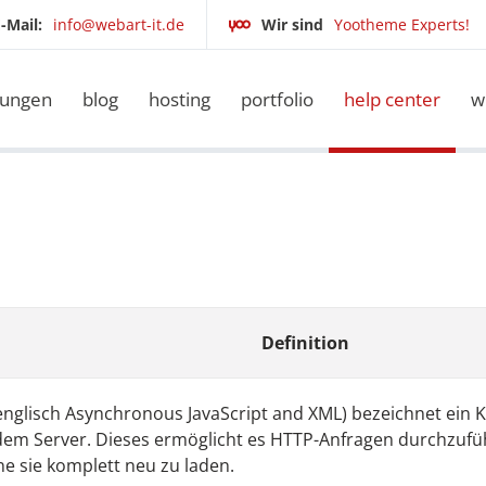
-Mail:
info@webart-it.de
Wir sind
Yootheme Experts!
tungen
blog
hosting
portfolio
help center
w
Definition
 englisch Asynchronous JavaScript and XML) bezeichnet ei
em Server. Dieses ermöglicht es HTTP-Anfragen durchzufü
e sie komplett neu zu laden.