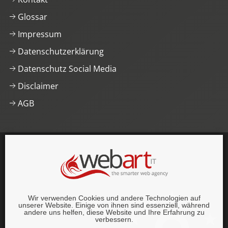
Glossar
Impressum
Datenschutzerklärung
Datenschutz Social Media
Disclaimer
AGB
This website was proudly built with
, lots of
,
HTML5
and
CSS3
.
© 1996–2026 webart-IT UG (haftungsbeschränkt).
Wir verwenden Cookies und andere Technologien auf
Alle Rechte vorbehalten.
unserer Website. Einige von ihnen sind essenziell, während
andere uns helfen, diese Website und Ihre Erfahrung zu
verbessern.